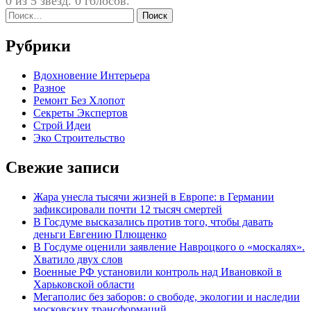
0 из 5 звезд. 0 голосов.
Найти:
Рубрики
Вдохновение Интерьера
Разное
Ремонт Без Хлопот
Секреты Экспертов
Строй Идеи
Эко Строительство
Свежие записи
Жара унесла тысячи жизней в Европе: в Германии
зафиксировали почти 12 тысяч смертей
В Госдуме высказались против того, чтобы давать
деньги Евгению Плющенко
В Госдуме оценили заявление Навроцкого о «москалях».
Хватило двух слов
Военные РФ установили контроль над Ивановкой в
Харьковской области
Мегаполис без заборов: о свободе, экологии и наследии
московских трансформаций