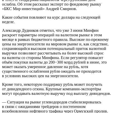
ослабла. Об этом рассказал эксперт по фондовому рынку
«БКС Мир инвестиций» Андрей Смирнов.
Какие события повлияют на курс доллара на следующей
неделе.
Александр Дудников отметил, что уже 3 июня Минфин
раскроет параметры операций на валютном рынке в этом
месяце в рамках бюджетного правила. Высокие по-прежнему
цены на энергоносители на мировом рынке и, как следствие,
сохраняющийся высоким потенциальный приток валютной
выручки позволяют рассчитывать на более высокий спрос
на валюты со стороны Минфина. Если регулятор повысит
объём покупки валюты до 200−300 млрд рублей в июне, это
может оказать умеренное давление на рубль, хотя
существенного ослабления рубля ожидать не приходится
в условиях высоких цен на энергоносители.
Кроме того, некоторую поддержку рубль может получить
от дивидендного сезона. Крупные компании-экспортёры
могут продавать валютную выручку под выплату дивидендов.
— Ситуация на рынке углеводородов стабилизировалась
в связи с ожиданиями трейдеров о постепенном
возобновлении нефтяного трафика через Ормузский пролив.