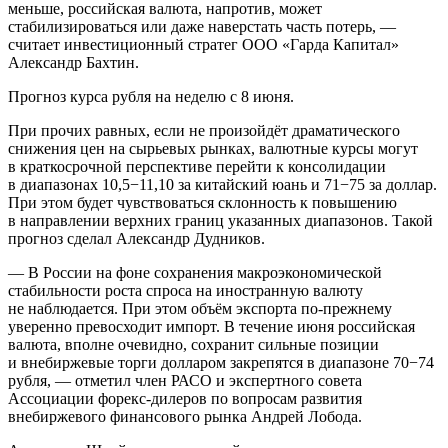
меньше, российская валюта, напротив, может
стабилизироваться или даже наверстать часть потерь, —
считает инвестиционный стратег ООО «Гарда Капитал»
Александр Бахтин.
Прогноз курса рубля на неделю с 8 июня.
При прочих равных, если не произойдёт драматического
снижения цен на сырьевых рынках, валютные курсы могут
в краткосрочной перспективе перейти к консолидации
в диапазонах 10,5−11,10 за китайский юань и 71−75 за доллар.
При этом будет чувствоваться склонность к повышению
в направлении верхних границ указанных диапазонов. Такой
прогноз сделал Александр Дудников.
— В России на фоне сохранения макроэкономической
стабильности роста спроса на иностранную валюту
не наблюдается. При этом объём экспорта по-прежнему
уверенно превосходит импорт. В течение июня российская
валюта, вполне очевидно, сохранит сильные позиции
и внебиржевые торги долларом закрепятся в диапазоне 70−74
рубля, — отметил член РАСО и экспертного совета
Ассоциации форекс-дилеров по вопросам развития
внебиржевого финансового рынка Андрей Лобода.