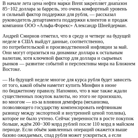
В начале лета цена нефти марки Brent закрепляет диапазон
85−102 доллара за баррель, это очень комфортный уровень
и сильный фактор поддержки для рубля, — рассказал
руководитель департамента поддержки клиентов и продаж
компании ООО «Альфа-Форекс» Александр Шнейдерман.
Андрей Смирнов отметил, что в среду и четверг на будущей
неделе в США выйдут данные, соответственно,
по потребительской и производственной инфляции за май.
Они могут отразиться на динамике доллара к остальным
валютам, хотя ключевой фактор для доллара и сырьевых
рынков — развитие событий и перспективы мира на Ближнем
Востоке.
— На будущей неделе многое для курса рубля будет зависеть
от того, какой объём наметит купить Минфин в июне
по бюджетному правилу. Напомню, что в мае также ждали
существенных покупок валюты, но этого не произошло,
во многом — из-за влияния демпфера (механизма,
позволяющего государству компенсировать нефтяникам
разницу между экспортной и внутренней ценой топлива),
которое не было учтено. Сейчас уверенности в росте покупок
больше, ждём 200−300 млрд рублей после 110 млрд в майском
периоде. Если объём заявленных операций окажется выше
базово ожидаемых, спад рубля может ускориться, а если