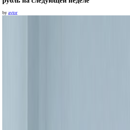
рубль на следующей неделе
by
avtor