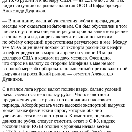
до 10,76 рублей и к доллару США — на 2,51% до 73,09. Так
видит ситуацию на рынке аналитик ООО «Цифра брокер»
Александр Дудников.
— В принципе, масштаб укрепления рубля в предыдущие
месяцы мог оказаться избыточным. Он был обусловлен в том
числе отсутствием операций регуляторов на валютном рынке
с конца марта и до апреля включительно и невысоким
по объёму операций присутствием регуляторов в мае. Между
тем МЭА оценивает доходы от экспорта российских нефти
и нефтепродуктов в марте и апреле на уровне 19 млрд
долларов США в каждом из двух месяцев. Очевидно,
что спрос на валюту со стороны Минфина в мае не мог
в полной мере абсорбировать повышенный приток валютной
выручки на российский рынок, — отметил Александр
Дудников.
С началом лета курсы валют пошли вверх, баланс условий
начал смещаться не в пользу рубля. Часть валютного
предложения ушла с рынка по окончании налогового
периода. Абсорбировать часть высокой экспортной выручки
может также физический спрос, который обычно
увеличивается в сезон отпусков. Кроме того, оценивая
движение рубля, следует отметить откат в ОФЗ, индекс
гособлигаций RGBI отошёл к уровням начала весны —
к 118,5 п. Поддержка нацвалюты через рублёвый долг