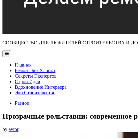
СООБЩЕСТВО ДЛЯ ЛЮБИТЕЛЕЙ СТРОИТЕЛЬСТВА И 
Main
Menu
Главная
Ремонт Без Хлопот
Секреты Экспертов
Строй Идеи
Вдохновение Интерьера
Эко Строительство
Posted
Разное
in
Прозрачные рольставни: современное 
by
avtor