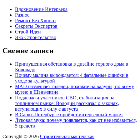
Вдохновение Интерьера
Разное
Ремонт Без Хлопот
Секреты Экспертов
Строй Идеи
Эко Строительство
Свежие записи
Приглушенная обстановка в дизайне горного дома в
Колорадо
Почему малина вырождается: 4 фатальные ошибки в
уходе за культурой
MAD размещает галереи, похожие на валуны, по всему
музею в Шэньчжэне
Поддержка участников СВО, стабилизация на
топливном рынке: Володин рассказал о законах,
вступающих в силу с августа
В Санкт-Петербурге пройдет интерьерный маркет
Луковая муха: почему появляется, как от нее избавиться,
5 средств
Copyright © 2026
Строительная мастерская
.