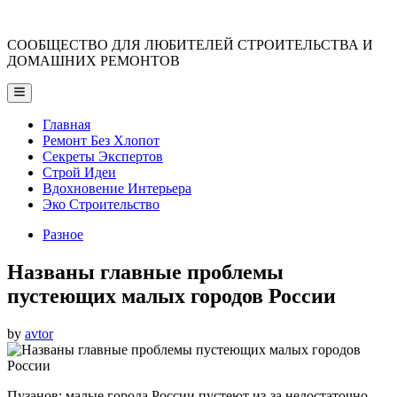
Skip
to
СООБЩЕСТВО ДЛЯ ЛЮБИТЕЛЕЙ СТРОИТЕЛЬСТВА И
content
ДОМАШНИХ РЕМОНТОВ
Main
Menu
Главная
Ремонт Без Хлопот
Секреты Экспертов
Строй Идеи
Вдохновение Интерьера
Эко Строительство
Posted
Разное
in
Названы главные проблемы
пустеющих малых городов России
by
avtor
Пузанов: малые города России пустеют из-за недостаточно