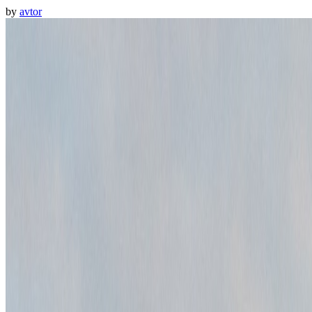
by
avtor