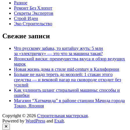
Разное
Ремонт Без Хлопот
Секреты Экспертов
Строй Идеи
Эко Строительство
Свежие записи
Что русскому забава, то китайцу жуть: 5 млн
за «электричку» — это что за машина такая?
Японский виски: преимущества вкуса и обзор ведущих
марок
Новая жизнь дома в стиле mid-century в Калифорнии
Больше не надо тереть до мозолей: 1 стакан этого
средства — и вековой нагар на сковороде отходит без
усилий
Как удлинить шланг стиральной машины: способы и
ошибки
Магазин “Хатмачида” в районе станции Мачида города
Токио, Япония
Copyright © 2026
Строительная мастерская
.
Powered by
WordPress
and
Exalt
.
Close