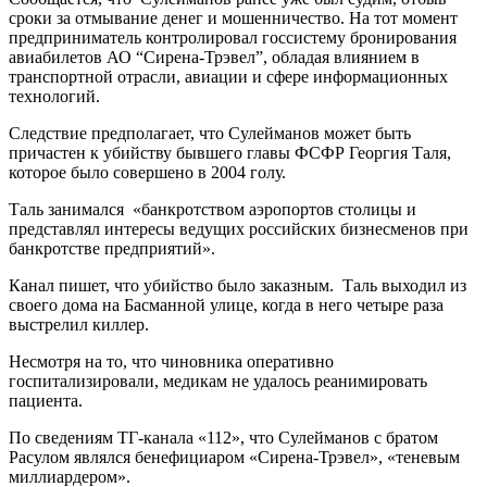
сроки за отмывание денег и мошенничество. На тот момент
предприниматель контролировал госсистему бронирования
авиабилетов АО “Сирена-Трэвел”, обладая влиянием в
транспортной отрасли, авиации и сфере информационных
технологий.
Следствие предполагает, что Сулейманов может быть
причастен к убийству бывшего главы ФСФР Георгия Таля,
которое было совершено в 2004 голу.
Таль занимался «банкротством аэропортов столицы и
представлял интересы ведущих российских бизнесменов при
банкротстве предприятий».
Канал пишет, что убийство было заказным. Таль выходил из
своего дома на Басманной улице, когда в него четыре раза
выстрелил киллер.
Несмотря на то, что чиновника оперативно
госпитализировали, медикам не удалось реанимировать
пациента.
По сведениям ТГ-канала «112», что Сулейманов с братом
Расулом являлся бенефициаром «Сирена-Трэвел», «теневым
миллиардером».